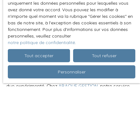
uniquement les données personnelles pour lesquelles vous
avez donné votre accord. Vous pouvez les modifier à
n'importe quel moment via la rubrique ″Gérer les cookies″ en
bas de notre site, à l'exception des cookies essentiels à son
fonctionnement. Pour plus d'informations sur vos données
personnelles, veuillez consulter
Un duo d’experts pour vos
notre politique de confidentialité
.
locations
Tout accepter
Tout refuser
Confiez-nous la
gestion de votre bien à Mérignac
et
Personnaliser
sur la métropole bordelaise et profitez de l’expertise d’un
duo expérimenté. Chez
ABAQUE GESTION
, notre service
réunit
deux pôles complémentaires
:
Vanessa
, en charge de la
gestion locative
quotidienne
, et
Eric
, spécialiste de la
transaction
locative
. Ensemble, ils travaillent main dans la main pour
vous offrir un accompagnement complet, de la
recherche du locataire à l’administration quotidienne de