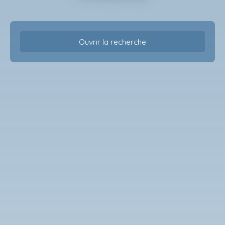
Ouvrir la recherche
Type d'offre
Vente
Type de bien
Studio
Localisation
Mérignac (33700)
Budget max (€)
Surface min (m²)
Rechercher