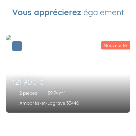
Vous apprécierez
également
Nouveauté
121 900
€
2
pièces
39.74
m²
Ambarès-et-Lagrave 33440