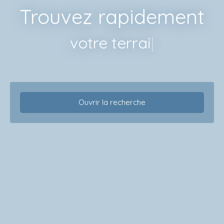
Trouvez rapidement
votre terrain
|
Ouvrir la recherche
Type d'offre
Vente
Type de bien
Appartement
Localisation
Budget max (€)