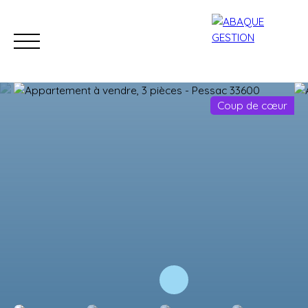
Coup de cœur
Acheter
Louer
Vendre
Syndic
Équ
Estimation