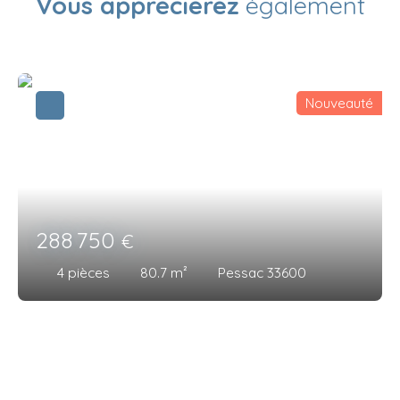
Vous apprécierez
également
Nouveauté
288 750
€
4
pièces
80.7
m²
Pessac 33600